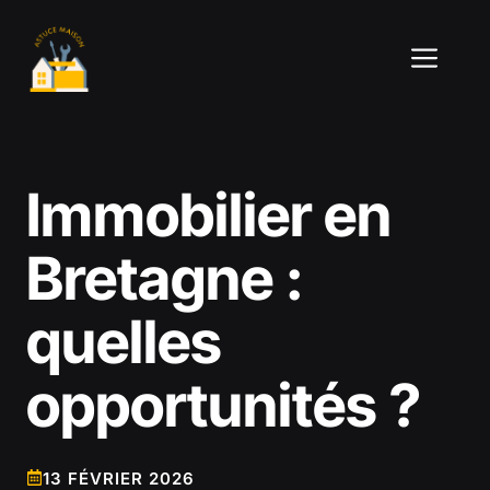
Aller
au
ME
contenu
Immobilier en
Bretagne :
quelles
opportunités ?
13 FÉVRIER 2026