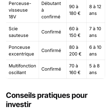
Perceuse-
Débutant
90 à
8 à 12
visseuse
à
180 €
ans
18V
confirmé
Scie
60 à
7 à 10
Confirmé
sauteuse
150 €
ans
Ponceuse
80 à
6 à 10
Confirmé
excentrique
200 €
ans
Multifonction
70 à
5 à 8
Confirmé
oscillant
160 €
ans
Conseils pratiques pour
investir