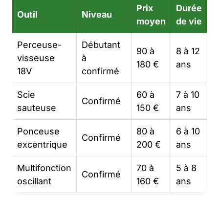
Prix
Durée
Outil
Niveau
moyen
de vie
Perceuse-
Débutant
90 à
8 à 12
visseuse
à
180 €
ans
18V
confirmé
Scie
60 à
7 à 10
Confirmé
sauteuse
150 €
ans
Ponceuse
80 à
6 à 10
Confirmé
excentrique
200 €
ans
Multifonction
70 à
5 à 8
Confirmé
oscillant
160 €
ans