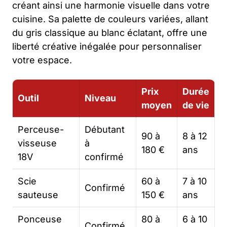
créant ainsi une harmonie visuelle dans votre
cuisine. Sa palette de couleurs variées, allant
du gris classique au blanc éclatant, offre une
liberté créative inégalée pour personnaliser
votre espace.
Prix
Durée
Outil
Niveau
moyen
de vie
Perceuse-
Débutant
90 à
8 à 12
visseuse
à
180 €
ans
18V
confirmé
Scie
60 à
7 à 10
Confirmé
sauteuse
150 €
ans
Ponceuse
80 à
6 à 10
Confirmé