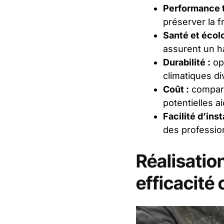
Performance 
préserver la f
Santé et écolo
assurent un ha
Durabilité :
opt
climatiques di
Coût :
compar
potentielles a
Facilité d’inst
des profession
Réalisatio
efficacité