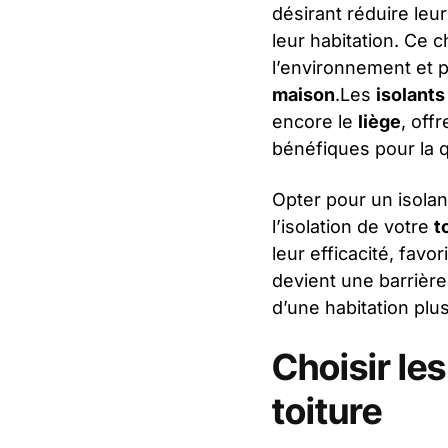
désirant réduire leu
leur habitation. Ce 
l’environnement et p
maison
.Les
isolant
encore le
liège
, off
bénéfiques pour la qu
Opter pour un isola
l’isolation de votre
t
leur efficacité, favo
devient une barrière
d’une habitation plus
Choisir le
toiture