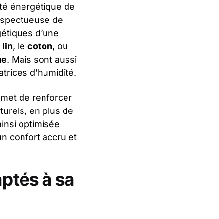
ité énergétique de
respectueuse de
gétiques d’une
e
lin
, le
coton
, ou
ue
. Mais sont aussi
atrices d’humidité.
rmet de renforcer
turels, en plus de
insi optimisée
un confort accru et
aptés à sa