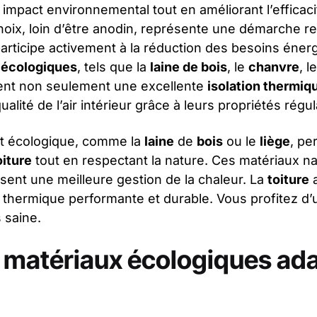
r impact environnemental tout en améliorant l’efficac
choix, loin d’être anodin, représente une démarche 
articipe activement à la réduction des besoins éner
s écologiques
, tels que la
laine de bois
, le
chanvre
, l
rent non seulement une excellente
isolation thermiq
alité de l’air intérieur grâce à leurs propriétés régul
nt écologique, comme la
laine
de
bois
ou le
liège
, pe
oiture
tout en respectant la nature. Ces matériaux na
risent une meilleure gestion de la chaleur. La
toiture
a
 thermique performante et durable. Vous profitez d’
 saine.
s matériaux écologiques ad