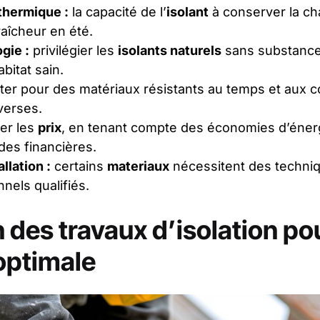
thermique :
la capacité de l’
isolant
à conserver la cha
raîcheur en été.
gie :
privilégier les
isolants naturels
sans substance
bitat sain.
er pour des matériaux résistants au temps et aux c
verses.
er les
prix
, en tenant compte des économies d’énerg
ides financières.
allation :
certains
materiaux
nécessitent des techniq
nels qualifiés.
n des travaux d’isolation po
 optimale