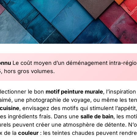
onnu
Le coût moyen d’un déménagement intra-région
, hors gros volumes.
électionner le bon
motif peinture murale
, l’inspiratio
u aimé, une photographie de voyage, ou même les te
cuisine
, envisagez des motifs qui stimulent l’appét
es ingrédients frais. Dans une
salle de bain
, les mot
urels peuvent créer une atmosphère de détente. N’o
x de la
couleur
: les teintes chaudes peuvent rendr