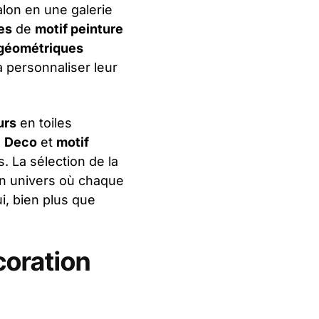
lon en une galerie
es
de
motif peinture
géométriques
 personnaliser leur
urs
en toiles
.
Deco
et
motif
. La sélection de la
 un univers où chaque
i, bien plus que
coration