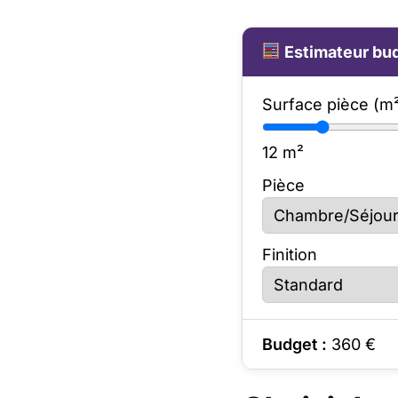
Estimateur bud
Surface pièce (m
12
m²
Pièce
Finition
Budget :
360
€