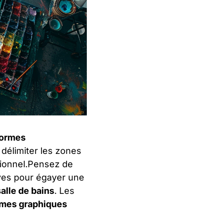
formes
délimiter les zones
sionnel.Pensez de
ves pour égayer une
salle de bains
. Les
rmes graphiques