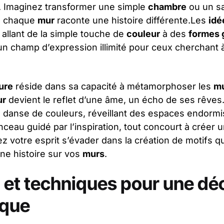
 Imaginez transformer une simple
chambre
ou un sa
où chaque
mur
raconte une histoire différente.Les
idé
, allant de la simple touche de
couleur
à des
formes 
n champ d’expression illimité pour ceux cherchant à
ure
réside dans sa capacité à métamorphoser les
m
ur
devient le reflet d’une âme, un écho de ses rêves
 danse de couleurs, réveillant des espaces endormis
pinceau guidé par l’inspiration, tout concourt à créer
ez votre esprit s’évader dans la création de motifs qu
ne histoire sur vos
murs
.
n et techniques pour une dé
ique