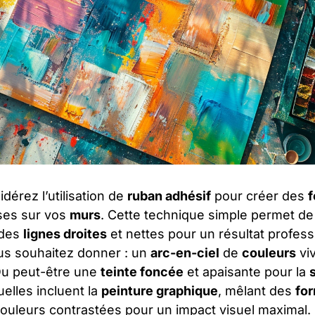
dérez l’utilisation de
ruban adhésif
pour créer des
ses sur vos
murs
. Cette technique simple permet de 
 des
lignes droites
et nettes pour un résultat profes
s souhaitez donner : un
arc-en-ciel
de
couleurs
vi
Ou peut-être une
teinte foncée
et apaisante pour la
elles incluent la
peinture graphique
, mêlant des
fo
ouleurs contrastées pour un impact visuel maximal.