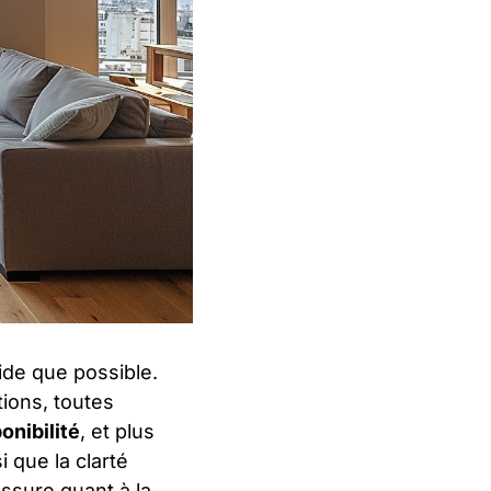
ide que possible.
tions, toutes
onibilité
, et plus
si que la clarté
assure quant à la