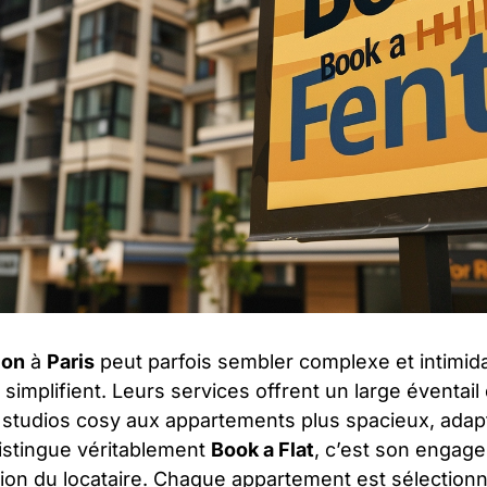
ion
à
Paris
peut parfois sembler complexe et intimid
 simplifient. Leurs services offrent un large éventail
 studios cosy aux appartements plus spacieux, adap
distingue véritablement
Book a Flat
, c’est son engag
action du locataire. Chaque appartement est sélectionn