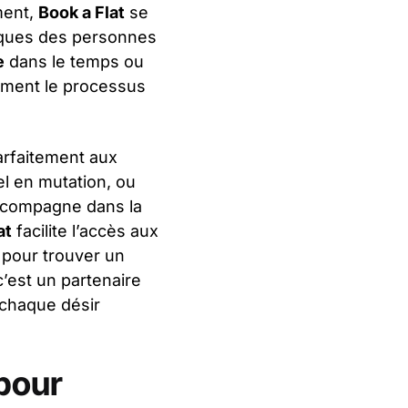
ment,
Book a Flat
se
iques des personnes
e
dans le temps ou
lement le processus
arfaitement aux
el en mutation, ou
accompagne dans la
at
facilite l’accès aux
pour trouver un
c’est un partenaire
 chaque désir
 pour