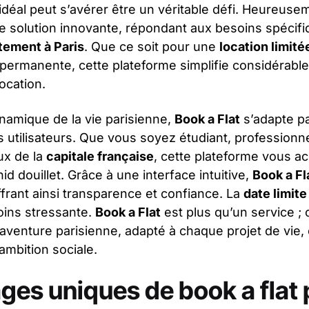
idéal peut s’avérer être un véritable défi. Heureuse
solution innovante, répondant aux besoins spécif
tement à Paris
. Que ce soit pour une
location limité
s permanente, cette plateforme simplifie considérab
ocation.
amique de la vie parisienne,
Book a Flat
s’adapte p
 utilisateurs. Que vous soyez étudiant, professionn
x de la
capitale française
, cette plateforme vous 
d douillet. Grâce à une interface intuitive,
Book a Fl
ffrant ainsi transparence et confiance. La
date limite
ins stressante.
Book a Flat
est plus qu’un service ; 
aventure parisienne, adapté à chaque projet de vie,
ambition sociale.
ges uniques de book a flat