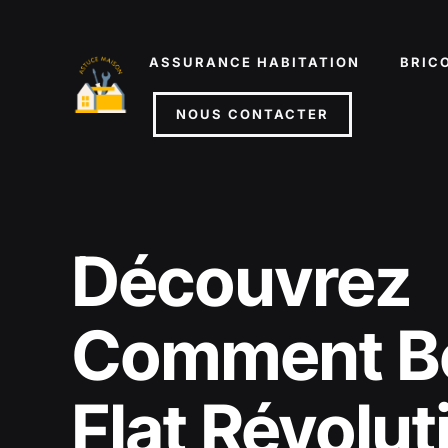
Aller
au
ASSURANCE HABITATION
BRIC
contenu
NOUS CONTACTER
Découvrez
Comment B
Flat Révolu