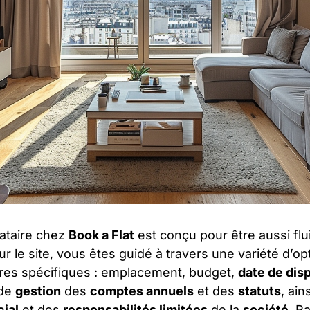
cataire chez
Book a Flat
est conçu pour être aussi flu
ur le site, vous êtes guidé à travers une variété d’op
ères spécifiques : emplacement, budget,
date de disp
 de
gestion
des
comptes annuels
et des
statuts
, ain
cial
et des
responsabilités limitées
de la
société
. R