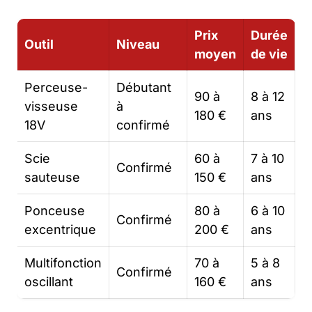
Prix
Durée
Outil
Niveau
moyen
de vie
Perceuse-
Débutant
90 à
8 à 12
visseuse
à
180 €
ans
18V
confirmé
Scie
60 à
7 à 10
Confirmé
sauteuse
150 €
ans
Ponceuse
80 à
6 à 10
Confirmé
excentrique
200 €
ans
Multifonction
70 à
5 à 8
Confirmé
oscillant
160 €
ans