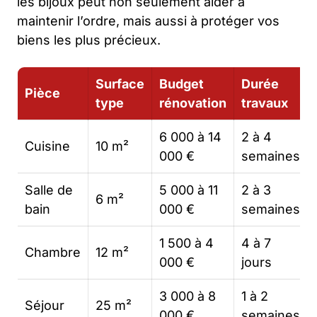
les bijoux peut non seulement aider à
maintenir l’ordre, mais aussi à protéger vos
biens les plus précieux.
Surface
Budget
Durée
Pièce
type
rénovation
travaux
6 000 à 14
2 à 4
Cuisine
10 m²
000 €
semaines
Salle de
5 000 à 11
2 à 3
6 m²
bain
000 €
semaines
1 500 à 4
4 à 7
Chambre
12 m²
000 €
jours
3 000 à 8
1 à 2
Séjour
25 m²
000 €
semaines