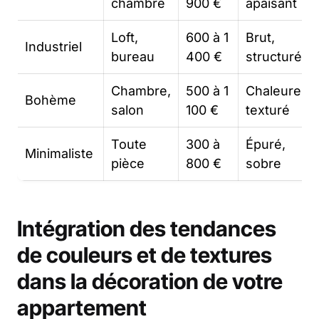
chambre
900 €
apaisant
Loft,
600 à 1
Brut,
Industriel
bureau
400 €
structuré
Chambre,
500 à 1
Chaleureux
Bohème
salon
100 €
texturé
Toute
300 à
Épuré,
Minimaliste
pièce
800 €
sobre
Intégration des tendances
de
couleurs
et de textures
dans la décoration de votre
appartement