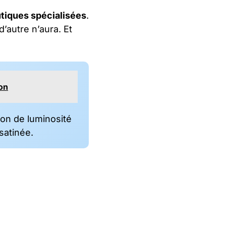
tiques spécialisées
.
’autre n’aura. Et
ion
on de luminosité
satinée.