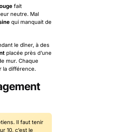
rouge
fait
leur neutre. Mal
sine
qui manquait de
dant le dîner, à des
nt
placée près d’une
n de mur. Chaque
 la différence.
nagement
iens. Il faut tenir
 10, c’est le