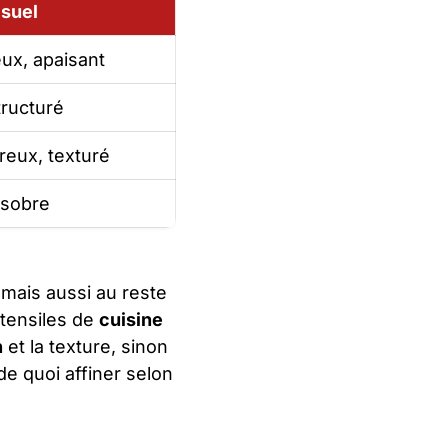
isuel
ux, apaisant
tructuré
reux, texturé
 sobre
ût mais aussi au reste
stensiles de
cuisine
n
et la texture, sinon
e quoi affiner selon