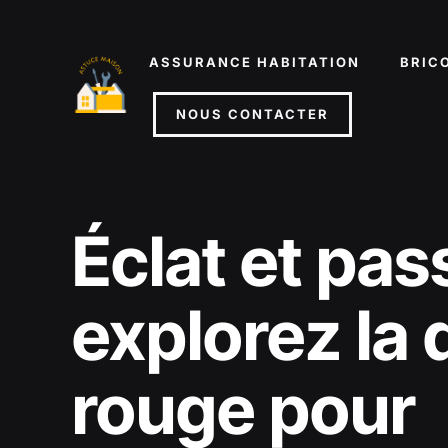
Aller
au
ASSURANCE HABITATION
BRIC
contenu
NOUS CONTACTER
Éclat et pas
explorez la
rouge pour