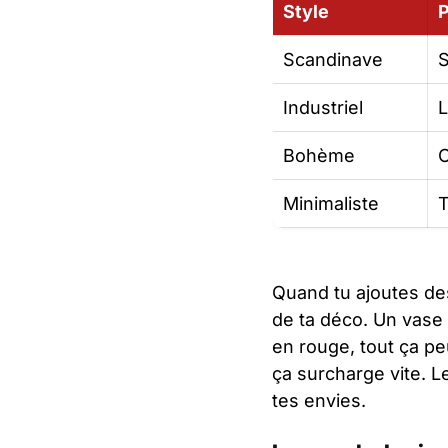
Style
P
Scandinave
S
Industriel
L
Bohème
C
Minimaliste
T
Quand tu ajoutes d
de ta déco. Un vase
en rouge, tout ça pe
ça surcharge vite. L
tes envies.