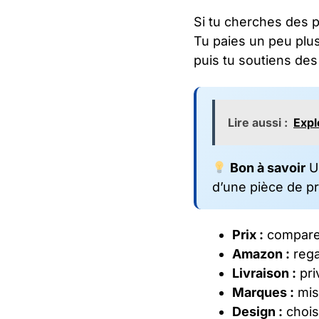
Si tu cherches des p
Tu paies un peu plu
puis tu soutiens de
Lire aussi :
Expl
Bon à savoir
Un
d’une pièce de pr
Prix :
compare 
Amazon :
rega
Livraison :
priv
Marques :
mise
Design :
choisi