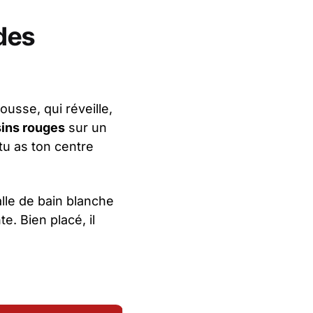
des
usse, qui réveille,
ins rouges
sur un
 tu as ton centre
le de bain blanche
e. Bien placé, il