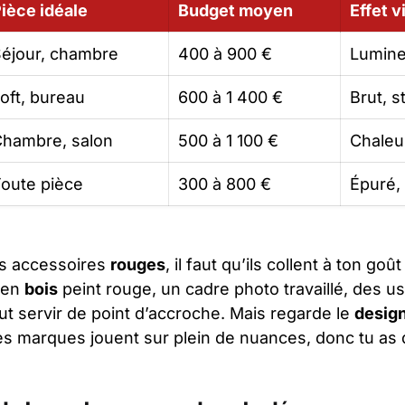
ièce idéale
Budget moyen
Effet v
éjour, chambre
400 à 900 €
Lumine
oft, bureau
600 à 1 400 €
Brut, s
hambre, salon
500 à 1 100 €
Chaleu
oute pièce
300 à 800 €
Épuré,
es accessoires
rouges
, il faut qu’ils collent à ton go
 en
bois
peint rouge, un cadre photo travaillé, des u
ut servir de point d’accroche. Mais regarde le
desig
es marques jouent sur plein de nuances, donc tu as d