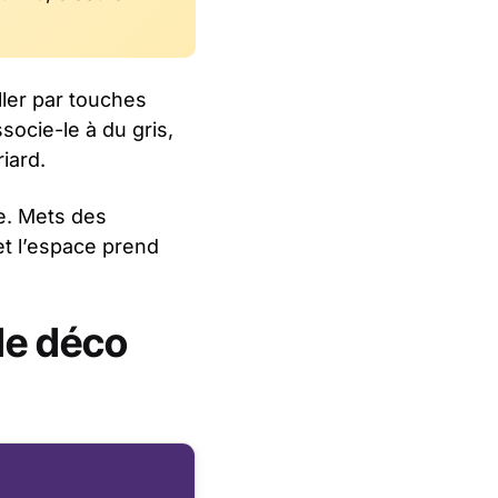
ller par touches
ssocie-le à du gris,
iard.
e. Mets des
et l’espace prend
de déco