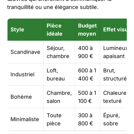
tranquillité ou une élégance subtile.
Pièce
Budget
Style
Effet visuel
idéale
moyen
Séjour,
400 à
Lumineux,
Scandinave
chambre
900 €
apaisant
Loft,
600 à 1
Brut,
Industriel
bureau
400 €
structuré
Chambre,
500 à 1
Chaleureux
Bohème
salon
100 €
texturé
Toute
300 à
Épuré,
Minimaliste
pièce
800 €
sobre