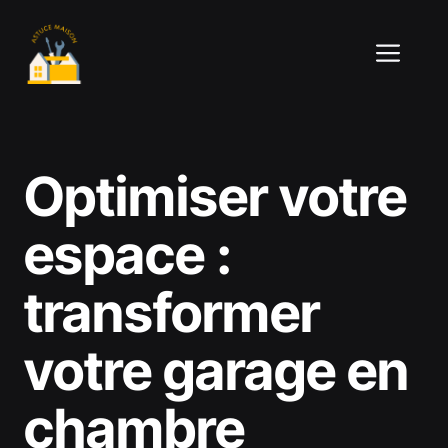
Aller
au
ME
contenu
Optimiser votre
espace :
transformer
votre garage en
chambre