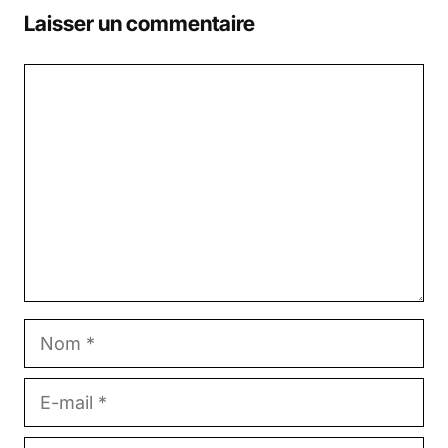
Laisser un commentaire
Commentaire
Nom
E-
mail