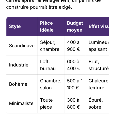
carrés après l’aménagement, un permis de
construire pourrait être exigé.
Pièce
Budget
Style
Effet visuel
idéale
moyen
Séjour,
400 à
Lumineux,
Scandinave
chambre
900 €
apaisant
Loft,
600 à 1
Brut,
Industriel
bureau
400 €
structuré
Chambre,
500 à 1
Chaleureux
Bohème
salon
100 €
texturé
Toute
300 à
Épuré,
Minimaliste
pièce
800 €
sobre