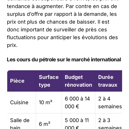
tendance à augmenter. Par contre en cas de
surplus d’offre par rapport à la demande, les
prix ont plus de chances de baisser. Il est
donc important de surveiller de près ces
fluctuations pour anticiper les évolutions des
prix.
Les cours du pétrole sur le marché international
Surface
Budget
Durée
Pièce
type
rénovation
travaux
6 000 à 14
2 à 4
Cuisine
10 m²
000 €
semaines
Salle de
5 000 à 11
2 à 3
6 m²
bain
000 €
semaines