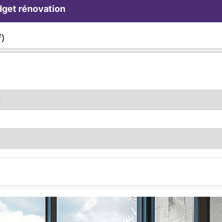
get rénovation
²)