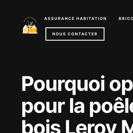
Aller
au
ASSURANCE HABITATION
BRIC
contenu
NOUS CONTACTER
Pourquoi op
pour la poêl
bois Leroy M