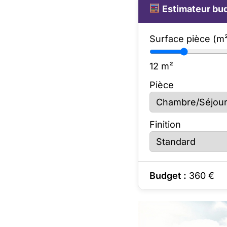
Estimateur bud
Surface pièce (m
12
m²
Pièce
Finition
Budget :
360
€