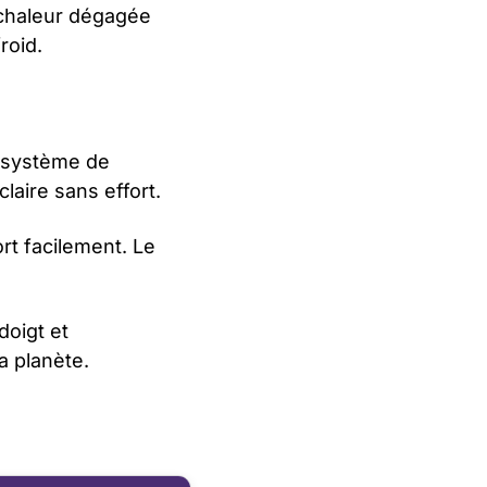
a chaleur dégagée
roid.
n système de
laire sans effort.
rt facilement. Le
doigt et
a planète.