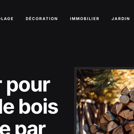
OLAGE
DÉCORATION
IMMOBILIER
JARDIN
r pour
de bois
e par