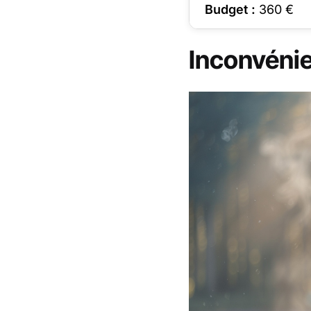
Budget :
360
€
Inconvéni