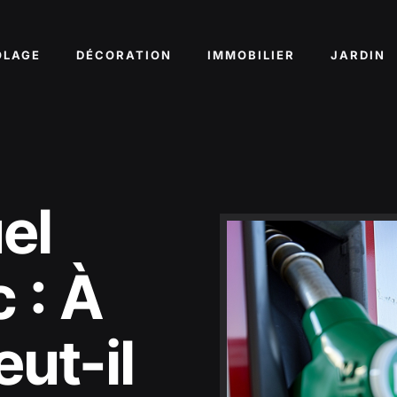
OLAGE
DÉCORATION
IMMOBILIER
JARDIN
uel
 : À
eut-il