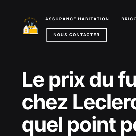
Aller
au
ASSURANCE HABITATION
BRIC
contenu
NOUS CONTACTER
Le prix du f
chez Leclerc
quel point p