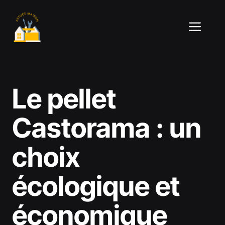
Aller
au
ME
contenu
Le pellet
Castorama : un
choix
écologique et
économique