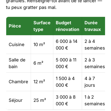
granulés. Renseigne-toi avant de te lancer —
tu peux gratter pas mal.
Surface
Budget
Durée
Pièce
type
rénovation
travaux
6 000 à 14
2 à 4
Cuisine
10 m²
000 €
semaines
Salle de
5 000 à 11
2 à 3
6 m²
bain
000 €
semaines
1 500 à 4
4 à 7
Chambre
12 m²
000 €
jours
3 000 à 8
1 à 2
Séjour
25 m²
000 €
semaines