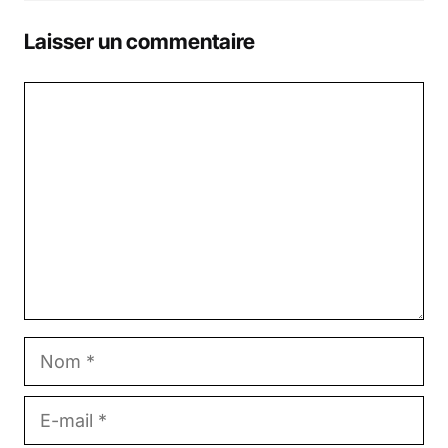
Laisser un commentaire
Commentaire
Nom
E-
mail