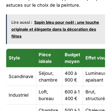
astuces sur le choix de la peinture.
Lire aussi :
Sapin bleu pour noël : une touche
originale et élégante dans la décoration des
fêtes
Pièce
Budget
Style
Effet visuel
idéale
moyen
Séjour,
400 à
Lumineux,
Scandinave
chambre
900 €
apaisant
Loft,
600 à 1
Brut,
Industriel
bureau
400 €
structuré
Chambre,
500 à 1
Chaleureux