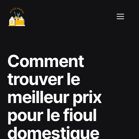
Aller
au
ME
contenu
Comment
trouver le
meilleur prix
pour le fioul
domestique