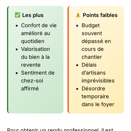
Les plus
Points faibles
Confort de vie
Budget
amélioré au
souvent
quotidien
dépassé en
Valorisation
cours de
du bien à la
chantier
revente
Délais
Sentiment de
d’artisans
chez-soi
imprévisibles
affirmé
Désordre
temporaire
dans le foyer
Pour obtenir un rendu professionnel, il est