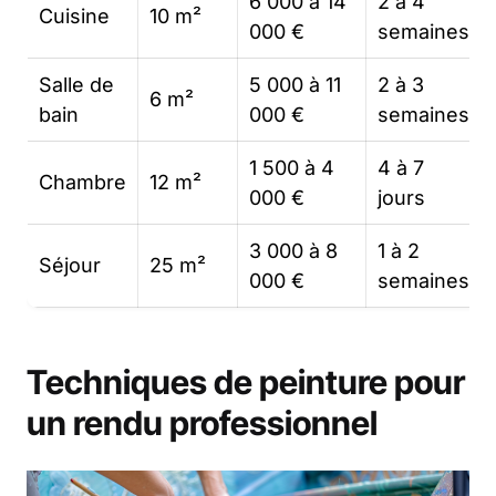
6 000 à 14
2 à 4
Cuisine
10 m²
000 €
semaines
Salle de
5 000 à 11
2 à 3
6 m²
bain
000 €
semaines
1 500 à 4
4 à 7
Chambre
12 m²
000 €
jours
3 000 à 8
1 à 2
Séjour
25 m²
000 €
semaines
Techniques de peinture pour
un rendu professionnel