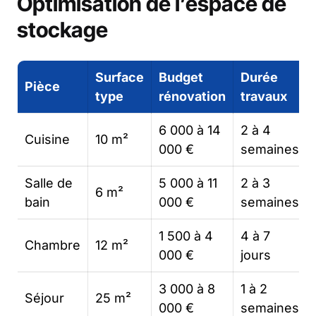
Optimisation de l’espace de
stockage
Surface
Budget
Durée
Pièce
type
rénovation
travaux
6 000 à 14
2 à 4
Cuisine
10 m²
000 €
semaines
Salle de
5 000 à 11
2 à 3
6 m²
bain
000 €
semaines
1 500 à 4
4 à 7
Chambre
12 m²
000 €
jours
3 000 à 8
1 à 2
Séjour
25 m²
000 €
semaines