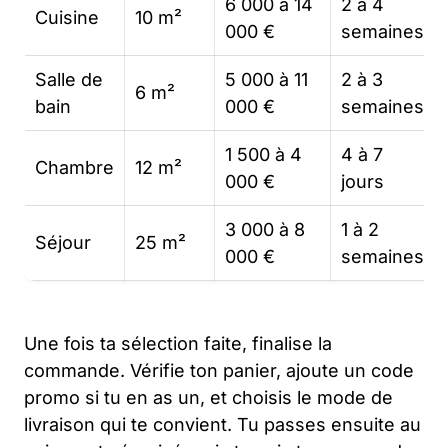
6 000 à 14
2 à 4
Cuisine
10 m²
000 €
semaines
Salle de
5 000 à 11
2 à 3
6 m²
bain
000 €
semaines
1 500 à 4
4 à 7
Chambre
12 m²
000 €
jours
3 000 à 8
1 à 2
Séjour
25 m²
000 €
semaines
Une fois ta sélection faite, finalise la
commande. Vérifie ton panier, ajoute un code
promo si tu en as un, et choisis le mode de
livraison qui te convient. Tu passes ensuite au