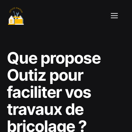
Aller
au
ME
contenu
Que propose
Outiz pour
faciliter vos
travaux de
bricolage ?