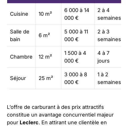
6 000 à 14
2 à 4
Cuisine
10 m²
000 €
semaines
Salle de
5 000 à 11
2 à 3
6 m²
bain
000 €
semaines
1 500 à 4
4 à 7
Chambre
12 m²
000 €
jours
3 000 à 8
1 à 2
Séjour
25 m²
000 €
semaines
L’offre de carburant à des prix attractifs
constitue un avantage concurrentiel majeur
pour
Leclerc
. En attirant une clientèle en