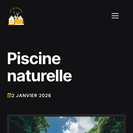
Aller
au
ME
contenu
Piscine
naturelle
2 JANVIER 2026