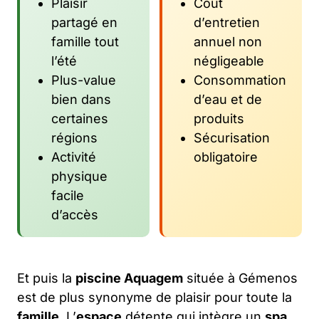
Plaisir
Coût
partagé en
d’entretien
famille tout
annuel non
l’été
négligeable
Plus-value
Consommation
bien dans
d’eau et de
certaines
produits
régions
Sécurisation
Activité
obligatoire
physique
facile
d’accès
Et puis la
piscine Aquagem
située à Gémenos
est de plus synonyme de plaisir pour toute la
famille
. L’
espace
détente qui intègre un
spa
,