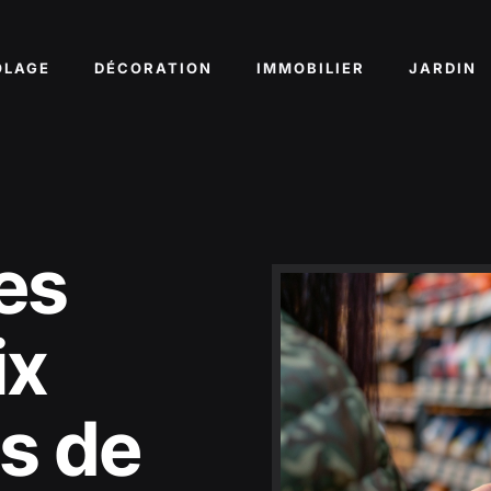
OLAGE
DÉCORATION
IMMOBILIER
JARDIN
es
ix
cs de