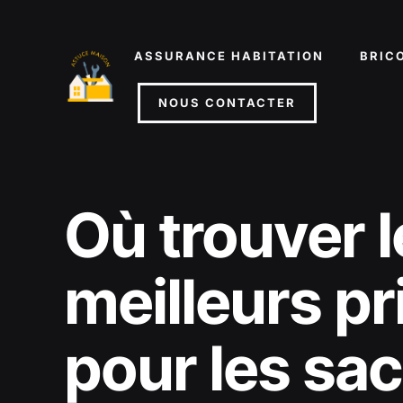
Aller
au
ASSURANCE HABITATION
BRIC
contenu
NOUS CONTACTER
Où trouver l
meilleurs pr
pour les sa