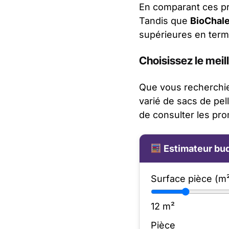
En comparant ces pr
Tandis que
BioChal
supérieures en terme
Choisissez le meil
Que vous recherchiez
varié de sacs de pel
de consulter les pro
Estimateur bud
Surface pièce (m
12
m²
Pièce