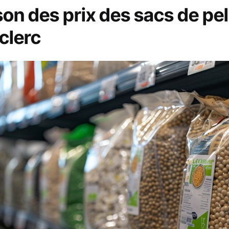
n des prix des sacs de pel
clerc