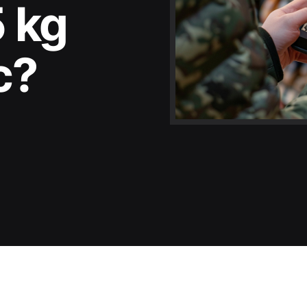
5 kg
c?