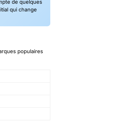
 compte de quelques
itial qui change
marques populaires