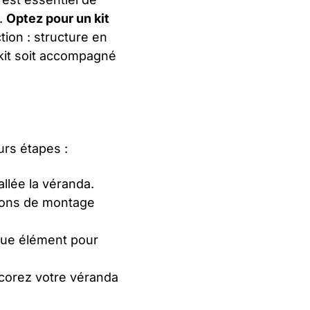
s.
Optez pour un kit
ion : structure en
 kit soit accompagné
urs étapes :
allée la véranda.
tions de montage
haque élément pour
écorez votre véranda