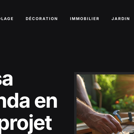
OLAGE
DÉCORATION
IMMOBILIER
JARDIN
sa
nda en
 projet