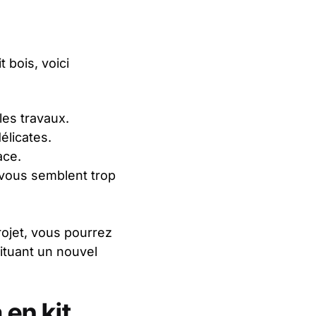
 bois, voici
les travaux.
élicates.
ace.
 vous semblent trop
rojet, vous pourrez
tituant un nouvel
en kit