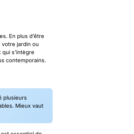
s. En plus d’être
 votre jardin ou
 qui s’intègre
lus contemporains.
é plusieurs
ables. Mieux vaut
 est essentiel de