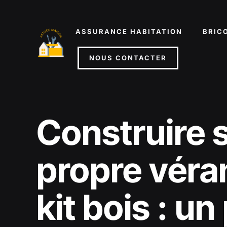
Aller
au
ASSURANCE HABITATION
BRIC
contenu
NOUS CONTACTER
Construire 
propre véra
kit bois : un