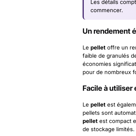
Les détails comp
commencer.
Un rendement é
Le
pellet
offre un re
faible de granulés d
économies significat
pour de nombreux f
Facile à utiliser
Le
pellet
est égaleme
pellets sont automati
pellet
est compact et
de stockage limités.