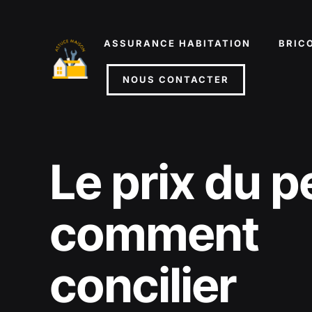
Aller
au
ASSURANCE HABITATION
BRIC
contenu
NOUS CONTACTER
Le prix du pe
comment
concilier