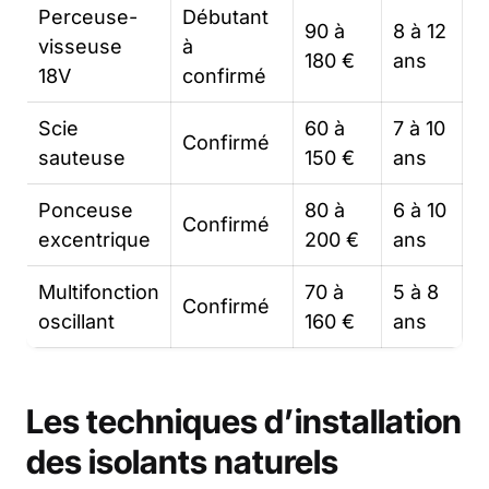
Perceuse-
Débutant
90 à
8 à 12
visseuse
à
180 €
ans
18V
confirmé
Scie
60 à
7 à 10
Confirmé
sauteuse
150 €
ans
Ponceuse
80 à
6 à 10
Confirmé
excentrique
200 €
ans
Multifonction
70 à
5 à 8
Confirmé
oscillant
160 €
ans
Les techniques d’installation
des isolants naturels