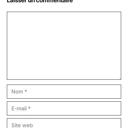
Laisser un commentaire
Commentaire
Nom
E-
mail
Site