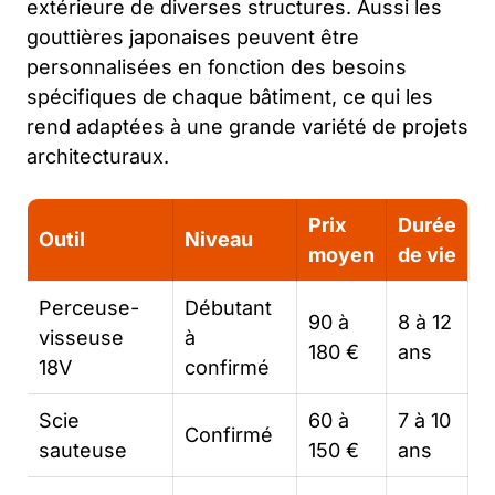
extérieure de diverses structures. Aussi les
gouttières japonaises peuvent être
personnalisées en fonction des besoins
spécifiques de chaque bâtiment, ce qui les
rend adaptées à une grande variété de projets
architecturaux.
Prix
Durée
Outil
Niveau
moyen
de vie
Perceuse-
Débutant
90 à
8 à 12
visseuse
à
180 €
ans
18V
confirmé
Scie
60 à
7 à 10
Confirmé
sauteuse
150 €
ans