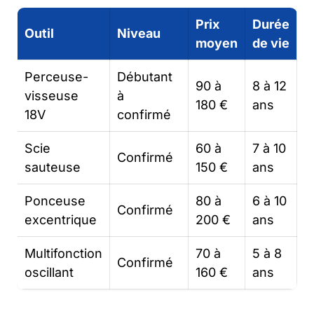
Prix
Durée
Outil
Niveau
moyen
de vie
Perceuse-
Débutant
90 à
8 à 12
visseuse
à
180 €
ans
18V
confirmé
Scie
60 à
7 à 10
Confirmé
sauteuse
150 €
ans
Ponceuse
80 à
6 à 10
Confirmé
excentrique
200 €
ans
Multifonction
70 à
5 à 8
Confirmé
oscillant
160 €
ans