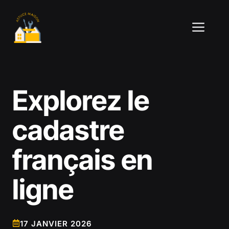
Aller
au
ME
contenu
Explorez le
cadastre
français en
ligne
17 JANVIER 2026