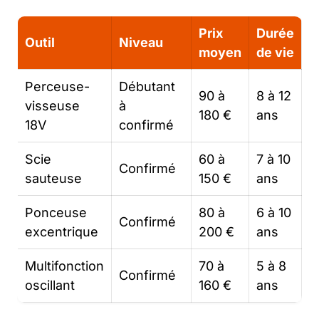
Prix
Durée
Outil
Niveau
moyen
de vie
Perceuse-
Débutant
90 à
8 à 12
visseuse
à
180 €
ans
18V
confirmé
Scie
60 à
7 à 10
Confirmé
sauteuse
150 €
ans
Ponceuse
80 à
6 à 10
Confirmé
excentrique
200 €
ans
Multifonction
70 à
5 à 8
Confirmé
oscillant
160 €
ans