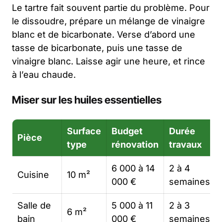
Le tartre fait souvent partie du problème. Pour
le dissoudre, prépare un mélange de vinaigre
blanc et de bicarbonate. Verse d’abord une
tasse de bicarbonate, puis une tasse de
vinaigre blanc. Laisse agir une heure, et rince
à l’eau chaude.
Miser sur les huiles essentielles
Surface
Budget
Durée
Pièce
type
rénovation
travaux
6 000 à 14
2 à 4
Cuisine
10 m²
000 €
semaines
Salle de
5 000 à 11
2 à 3
6 m²
bain
000 €
semaines