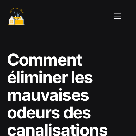
Aller
au
ME
contenu
Comment
éliminer les
mauvaises
odeurs des
canalisations