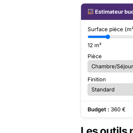
Estimateur bud
Surface pièce (m
12
m²
Pièce
Finition
Budget :
360
€
Les outils