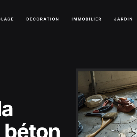
OLAGE
DÉCORATION
IMMOBILIER
JARDIN
la
r béton