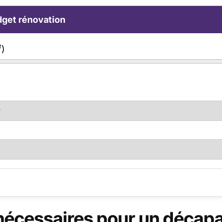
get rénovation
²)
 nécessaires pour un décap