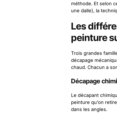
méthode. Et selon ce
une dalle), la techn
Les différ
peinture s
Trois grandes famill
décapage mécanique 
chaud. Chacun a son 
Décapage chim
Le décapant chimique
peinture qu’on retir
dans les angles.