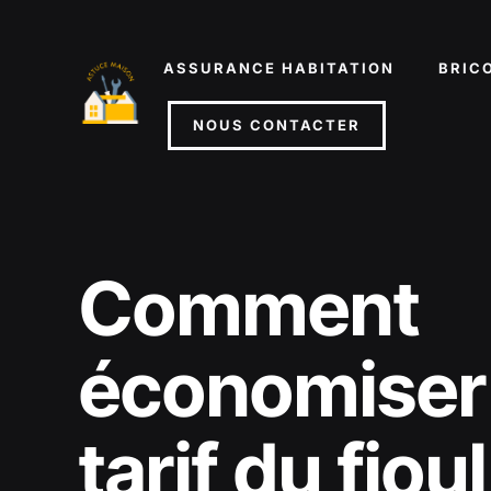
Aller
au
ASSURANCE HABITATION
BRIC
contenu
NOUS CONTACTER
Comment
économiser 
tarif du fiou