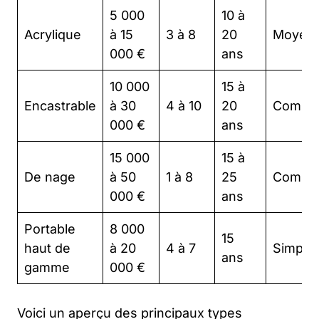
5 000
10 à
Acrylique
à 15
3 à 8
20
Moyen
000 €
ans
10 000
15 à
Encastrable
à 30
4 à 10
20
Compl
000 €
ans
15 000
15 à
De nage
à 50
1 à 8
25
Compl
000 €
ans
Portable
8 000
15
haut de
à 20
4 à 7
Simple
ans
gamme
000 €
Voici un aperçu des principaux types