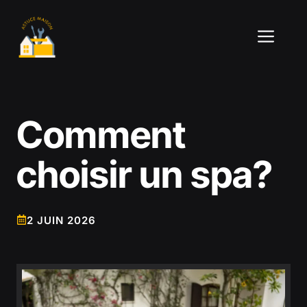
Aller
au
ME
contenu
Comment
choisir un spa?
2 JUIN 2026