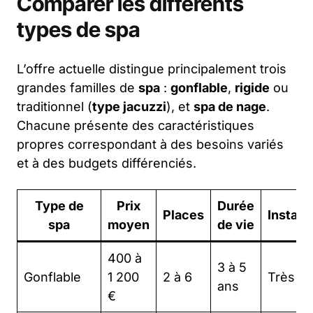
Comparer les différents
types de spa
L’offre actuelle distingue principalement trois
grandes familles de
spa
:
gonflable
,
rigide
ou
traditionnel (
type jacuzzi
), et
spa de nage
.
Chacune présente des caractéristiques
propres correspondant à des besoins variés
et à des budgets différenciés.
Type de
Prix
Durée
Places
Installa
spa
moyen
de vie
400 à
3 à 5
Gonflable
1 200
2 à 6
Très fa
ans
€