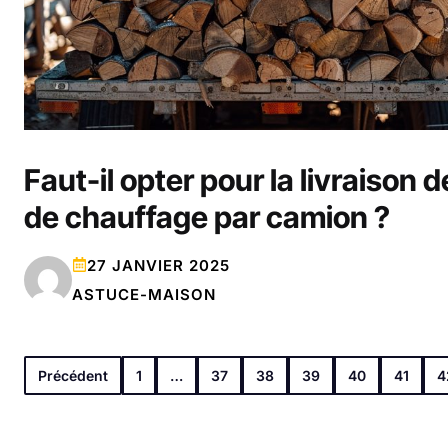
Faut-il opter pour la livraison d
de chauffage par camion ?
27 JANVIER 2025
ASTUCE-MAISON
Précédent
1
…
37
38
39
40
41
4