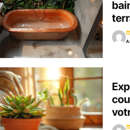
bai
ter
A
Exp
cou
votr