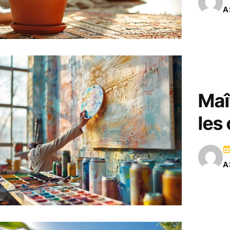
A
Maît
les
A