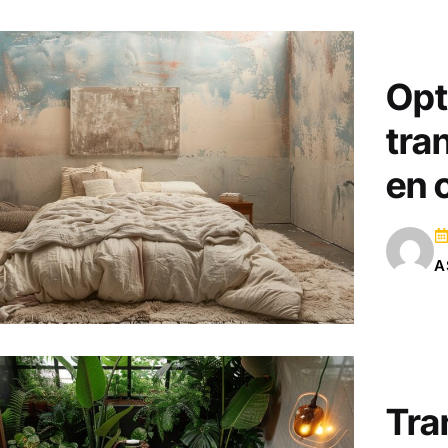
Opt
tra
en 
A
Tra