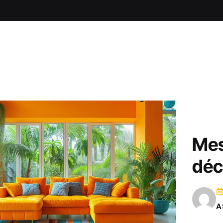
Mes
déc
A