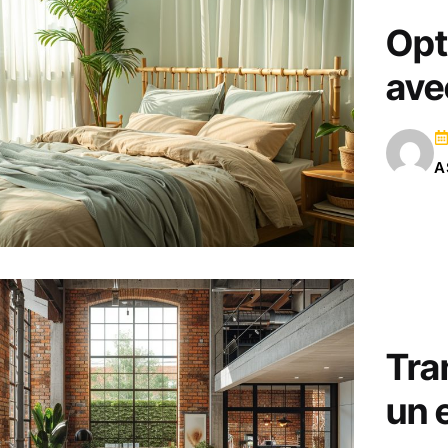
Opt
ave
A
Tra
un 