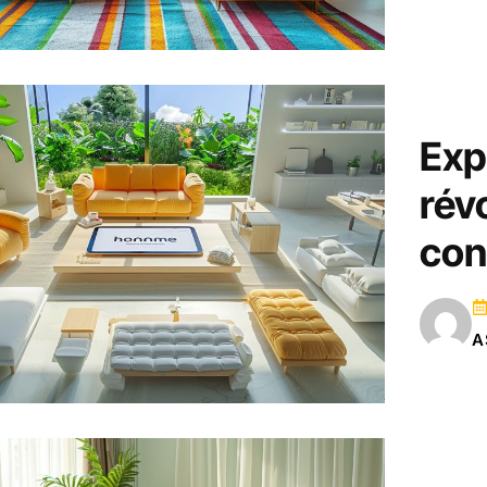
Exp
rév
con
A