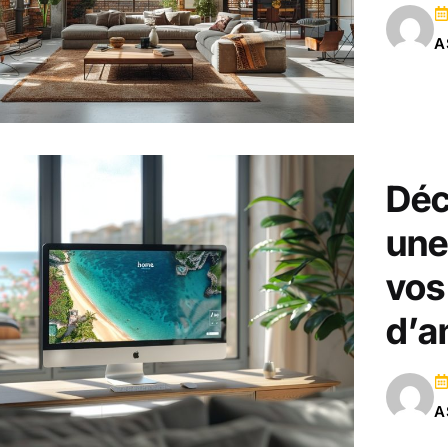
A
Déc
une
vos
d’
A