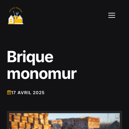
Aller
au
ME
contenu
Brique
monomur
17 AVRIL 2025