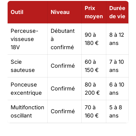
Prix
Durée
Outil
Niveau
moyen
de vie
Perceuse-
Débutant
90 à
8 à 12
visseuse
à
180 €
ans
18V
confirmé
Scie
60 à
7 à 10
Confirmé
sauteuse
150 €
ans
Ponceuse
80 à
6 à 10
Confirmé
excentrique
200 €
ans
Multifonction
70 à
5 à 8
Confirmé
oscillant
160 €
ans