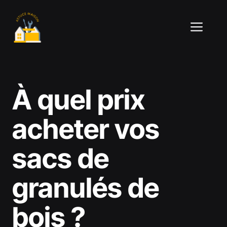
Aller
au
ME
contenu
À quel prix
acheter vos
sacs de
granulés de
bois ?