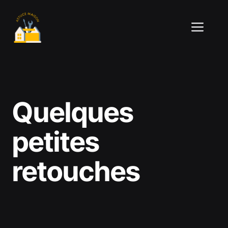
Aller
au
ME
contenu
Quelques
petites
retouches