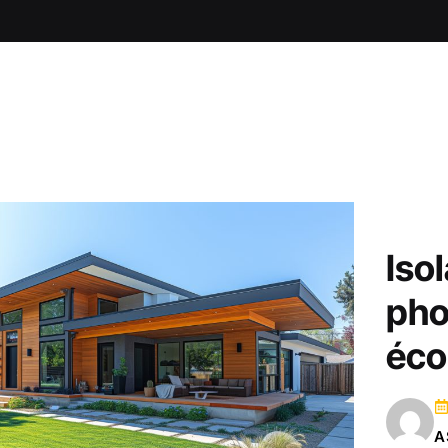
Iso
pho
éco
A