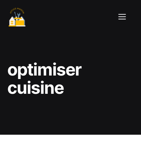
Aller
au
ME
contenu
optimiser
cuisine