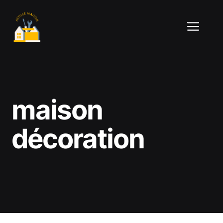
Aller
au
ME
contenu
maison
décoration