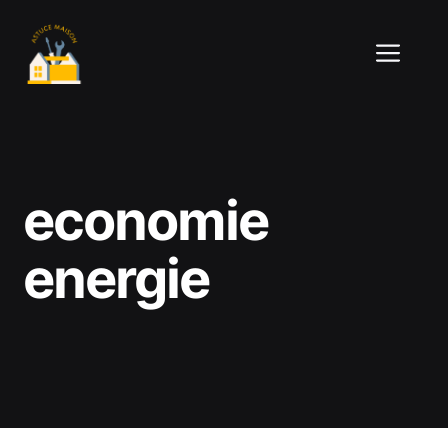
Aller
au
ME
contenu
economie
energie