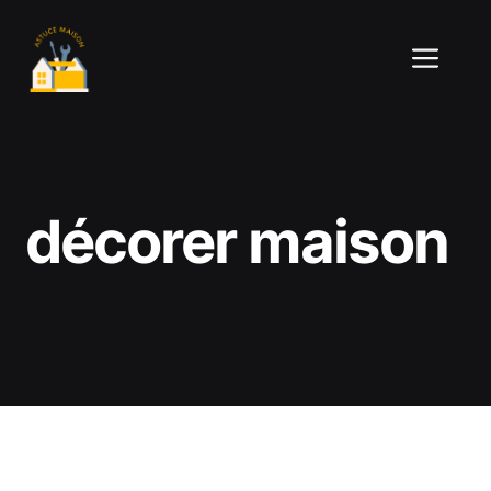
Aller
au
ME
contenu
décorer maison