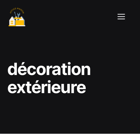
Aller
au
ME
contenu
décoration
extérieure