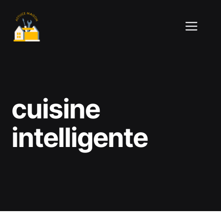
Aller
au
ME
contenu
cuisine
intelligente