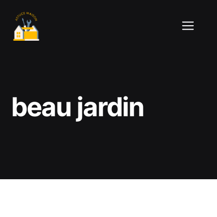
Aller
au
ME
contenu
beau jardin