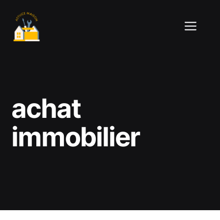
Aller
au
ME
contenu
achat
immobilier